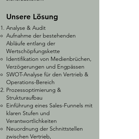
Unsere Lösung
Analyse & Audit
Aufnahme der bestehenden
Abläufe entlang der
Wertschöpfungskette
Identifikation von Medienbrüchen,
Verzögerungen und Engpässen
SWOT-Analyse für den Vertrieb &
Operations-Bereich
Prozessoptimierung &
Strukturaufbau
Einführung eines Sales-Funnels mit
klaren Stufen und
Verantwortlichkeiten
Neuordnung der Schnittstellen
zwischen Vertrieb,