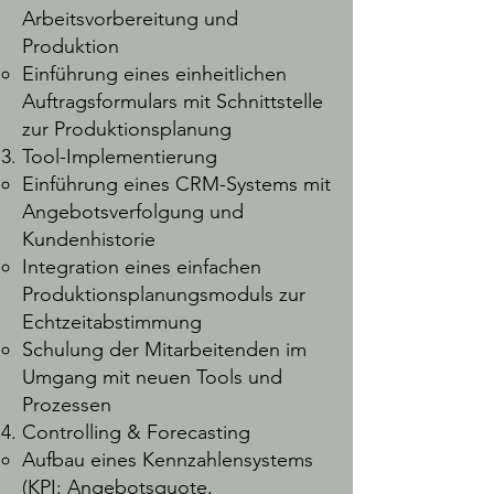
Arbeitsvorbereitung und
Produktion
Einführung eines einheitlichen
Auftragsformulars mit Schnittstelle
zur Produktionsplanung
Tool-Implementierung
Einführung eines CRM-Systems mit
Angebotsverfolgung und
Kundenhistorie
Integration eines einfachen
Produktionsplanungsmoduls zur
Echtzeitabstimmung
Schulung der Mitarbeitenden im
Umgang mit neuen Tools und
Prozessen
Controlling & Forecasting
Aufbau eines Kennzahlensystems
(KPI: Angebotsquote,