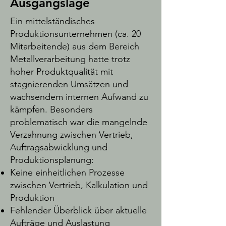
Ausgangslage
Ein mittelständisches
Produktionsunternehmen (ca. 20
Mitarbeitende) aus dem Bereich
Metallverarbeitung hatte trotz
hoher Produktqualität mit
stagnierenden Umsätzen und
wachsendem internen Aufwand zu
kämpfen. Besonders
problematisch war die mangelnde
Verzahnung zwischen Vertrieb,
Auftragsabwicklung und
Produktionsplanung:
Keine einheitlichen Prozesse
zwischen Vertrieb, Kalkulation und
Produktion
Fehlender Überblick über aktuelle
Aufträge und Auslastung