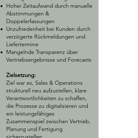
Hoher Zeitaufwand durch manuelle
Abstimmungen &
Doppelerfassungen
Unzufriedenheit bei Kunden durch
verzögerte Rückmeldungen und
Liefertermine
Mangelnde Transparenz über
Vertriebsergebnisse und Forecasts
Zielsetzung:​
Ziel war es, Sales & Operations
strukturell neu aufzustellen, klare
Verantwortlichkeiten zu schaffen,
die Prozesse zu digitalisieren und
ein leistungsfähiges
Zusammenspiel zwischen Vertrieb,
Planung und Fertigung
sicherzustellen.